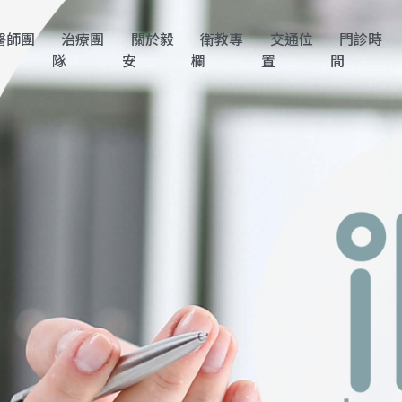
醫師團
治療團
關於毅
衛教專
交通位
門診時
隊
安
欄
置
間