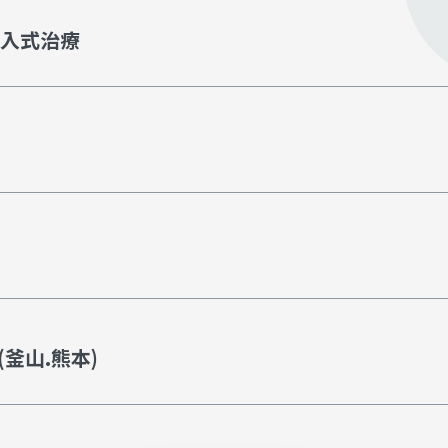
非侵入式治療
釜山.熊本)