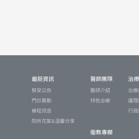
最新資訊
醫師團隊
治
毅安公告
醫師介紹
治療
門診異動
特色治療
護理
療程訊息
行政
院所花絮&溫馨分享
衛教專欄