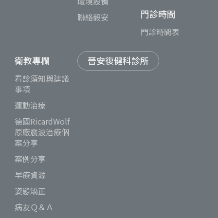
環境設備
門診時間
聯絡毅安
門診時間表
衛教專欄
晉安復健科診所
看診須知與建議
事項
運動治療
德國RicardWolf
原廠震波治療個
案分享
案例分享
早療資源
姿態矯正
病友Ｑ＆Ａ