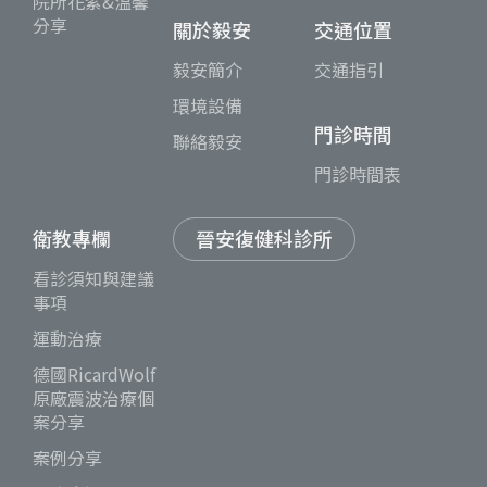
院所花絮&溫馨
分享
關於毅安
交通位置
毅安簡介
交通指引
環境設備
門診時間
聯絡毅安
門診時間表
衛教專欄
晉安復健科診所
看診須知與建議
事項
運動治療
德國RicardWolf
原廠震波治療個
案分享
案例分享